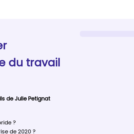
r
e du travail
s de Julie Petignat
ride ?
rise de 2020 ?