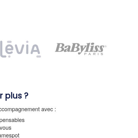
r plus ?
accompagnement avec :
spensables
 vous
Jamespot