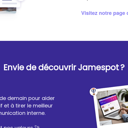
Visitez notre page 
Envie de découvrir Jamespot
.
?
 de demain pour aider
f et à tirer le meilleur
unication interne.
t nos valeurs 🚀